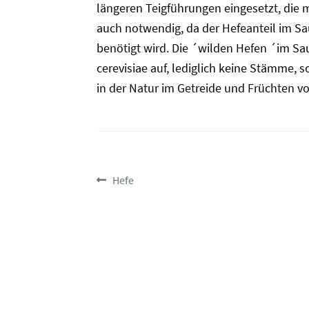
längeren Teigführungen eingesetzt, die 
auch notwendig, da der Hefeanteil im Sau
benötigt wird. Die ´wilden Hefen ´im Sa
cerevisiae auf, lediglich keine Stämme, 
in der Natur im Getreide und Früchten 
BEITRAGSNAVIGATIO
Vorheriger
Hefe
Beitrag: