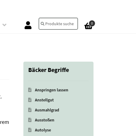
Suche
Suchen
0
nach:
Bäcker Begriffe
Anspringen lassen
.
Anstellgut
Ausmahlgrad
h
Ausstoßen
erem
Autolyse