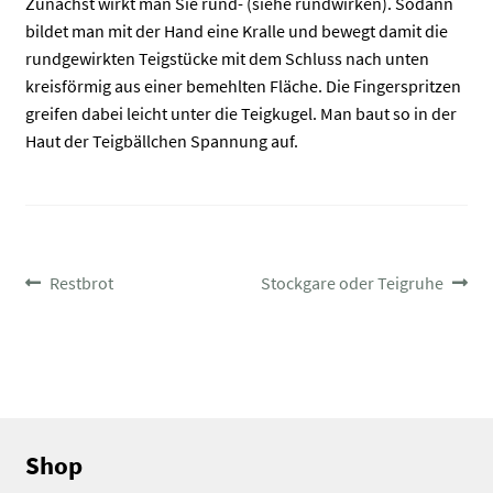
Zunächst wirkt man Sie rund- (siehe rundwirken). Sodann
bildet man mit der Hand eine Kralle und bewegt damit die
rundgewirkten Teigstücke mit dem Schluss nach unten
kreisförmig aus einer bemehlten Fläche. Die Fingerspritzen
greifen dabei leicht unter die Teigkugel. Man baut so in der
Haut der Teigbällchen Spannung auf.
BEITRAGSNAVIGATION
Vorheriger
Nächster
Restbrot
Stockgare oder Teigruhe
Beitrag:
Beitrag:
Shop