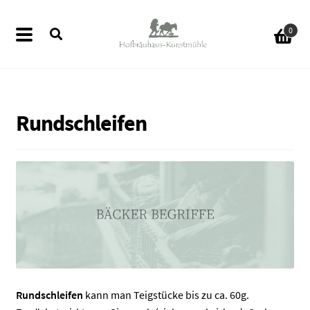
Zur
Zum
0
Navigation
Inhalt
springen
springen
Rundschleifen
ermenü
en
ermenü
en
ermenü
en
ermenü
Rundschleifen
kann man Teigstücke bis zu ca. 60g.
en