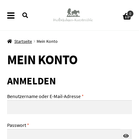
Zur
Zum
0
Navigation
Inhalt
springen
springen
Startseite
Mein Konto
MEIN KONTO
ermenü
en
ANMELDEN
ermenü
en
Erforderlich
Benutzername oder E-Mail-Adresse
*
ermenü
en
Erforderlich
Passwort
*
ermenü
en