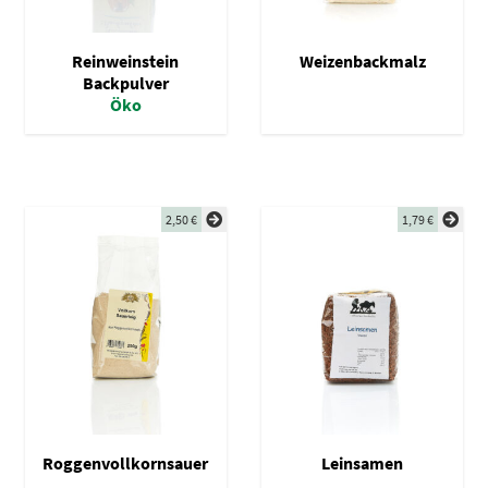
Reinweinstein
Weizenbackmalz
Backpulver
Öko
2,50
€
1,79
€
Roggenvollkornsauer
Leinsamen