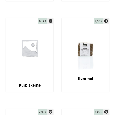
6,14
€
2,99
€
Kümmel
Kürbiskerne
2,99
€
3,00
€