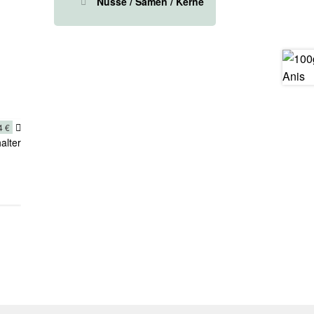
Nüsse / Samen / Kerne
14
€