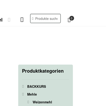
Suche
Suchen
i
0
nach:
Produktkategorien
BACKKURS
Mehle
Weizenmehl