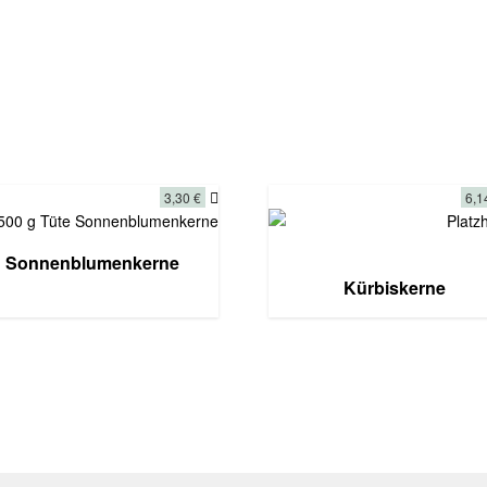
3,30
€
6,
Sonnenblumenkerne
Kürbiskerne