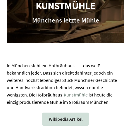
KUNSTMÜHLE
Münchens letzte Mühle
In München steht ein Hofbräuhaus… – das weiß
ermenü
bekanntlich jeder. Dass sich direkt dahinter jedoch ein
en
weiteres, höchst lebendiges Stück Münchner Geschichte
und Handwerkstradition befindet, wissen nur die
ermenü
wenigsten. Die Hofbräuhaus-
Kunstmühle
ist heute die
en
einzig produzierende Mühle im Großraum München.
Wikipedia Artikel