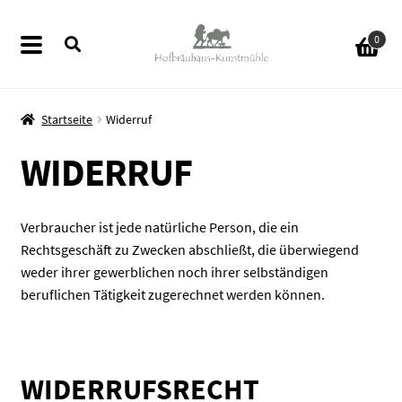
Zur
Zum
0
Navigation
Inhalt
springen
springen
Startseite
Widerruf
WIDERRUF
ermenü
en
Verbraucher ist jede natürliche Person, die ein
ermenü
Rechtsgeschäft zu Zwecken abschließt, die überwiegend
en
weder ihrer gewerblichen noch ihrer selbständigen
beruflichen Tätigkeit zugerechnet werden können.
ermenü
en
ermenü
WIDERRUFSRECHT
en