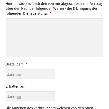
Hiermit widerrufe ich den von mir abgeschlossenen Vertrag
über den Kauf der folgenden Waren / die Erbringung der
folgenden Dienstleistung:
*
Bestellt am
*
TT
Erhalten am
Punkt
MM
Punkt
TT
JJJJ
Die Angeben des Verbrauchers weichen von den oben