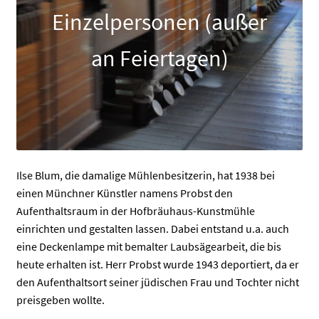
Einzelpersonen (außer
an Feiertagen)
ermenü
Ilse Blum, die damalige Mühlenbesitzerin, hat 1938 bei
en
einen Münchner Künstler namens Probst den
Aufenthaltsraum in der Hofbräuhaus-Kunstmühle
ermenü
einrichten und gestalten lassen. Dabei entstand u.a. auch
en
eine Deckenlampe mit bemalter Laubsägearbeit, die bis
heute erhalten ist. Herr Probst wurde 1943 deportiert, da er
den Aufenthaltsort seiner jüdischen Frau und Tochter nicht
preisgeben wollte.