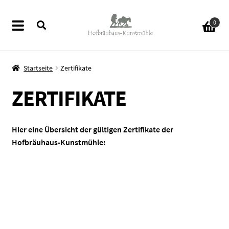
Zur
Zum
0
Navigation
Inhalt
springen
springen
Startseite
Zertifikate
ZERTIFIKATE
ermenü
en
Hier eine Übersicht der gültigen Zertifikate der
ermenü
Hofbräuhaus-Kunstmühle:
en
ermenü
en
ermenü
en