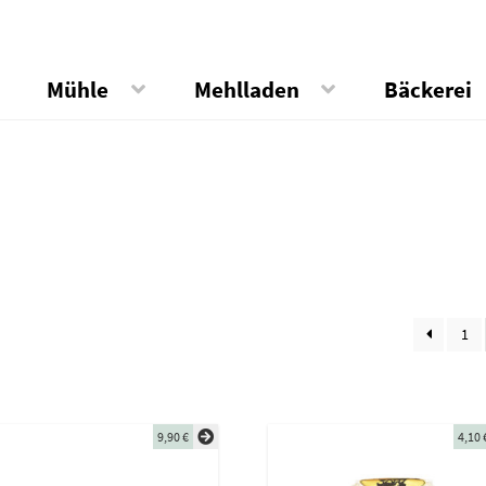
Mühle
Mehlladen
Bäckerei
1
9,90
€
4,10