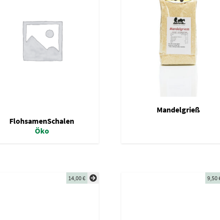
Mandelgrieß
FlohsamenSchalen
Öko
14,00
€
9,50