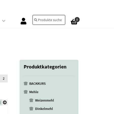
Suche
Suchen
0
nach:
Produktkategorien
2
BACKKURS
Mehle
Weizenmehl
€
Dinkelmehl