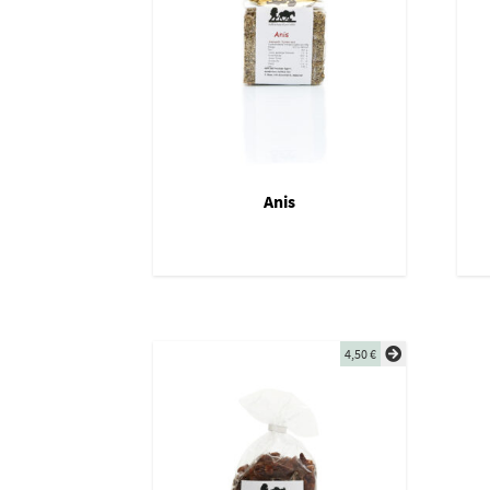
Anis
4,50
€