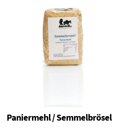
Vollkornmehl
Brotmischungen
Dunste / Grieße
Schrote / Grützen
Kleie / Keime
Getreide
Backzutaten
Gewürze
Nüsse / Samen / Kerne
Paniermehl / Semmelbrösel