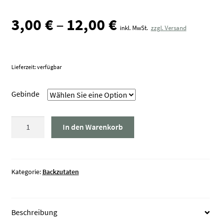
3,00
€
–
12,00
€
inkl. MwSt.
zzgl. Versand
Lieferzeit: verfügbar
Gebinde
Paniermehl
In den Warenkorb
/
Semmelbrösel
Menge
Kategorie:
Backzutaten
Beschreibung