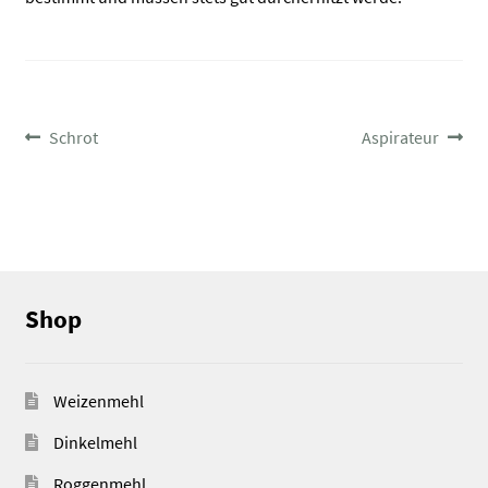
BEITRAGSNAVIGATION
Vorheriger
Nächster
Schrot
Aspirateur
Beitrag:
Beitrag:
Shop
Weizenmehl
Dinkelmehl
Roggenmehl