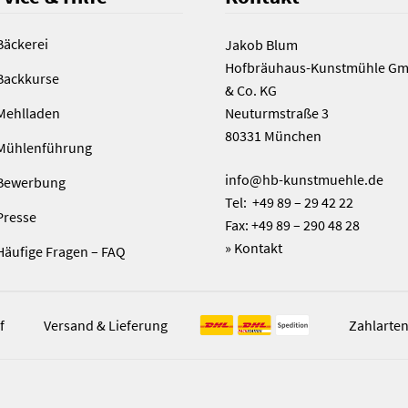
Bäckerei
Jakob Blum
Hofbräuhaus-Kunstmühle G
Backkurse
& Co. KG
Mehlladen
Neuturmstraße 3
80331 München
Mühlenführung
info@hb-kunstmuehle.de
Bewerbung
Tel: +49 89 – 29 42 22
Presse
Fax: +49 89 – 290 48 28
»
Kontakt
Häufige Fragen – FAQ
f
Versand & Lieferung
Zahlarte