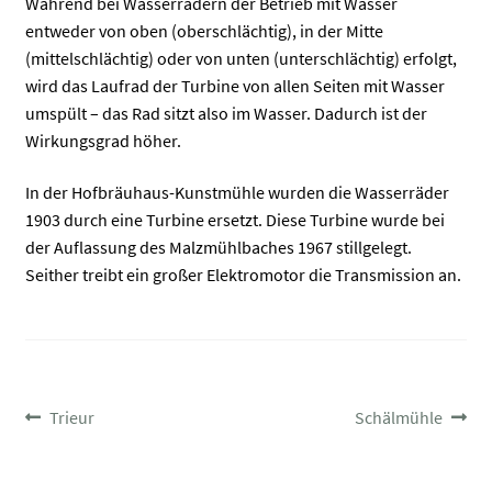
Während bei Wasserrädern der Betrieb mit Wasser
entweder von oben (oberschlächtig), in der Mitte
(mittelschlächtig) oder von unten (unterschlächtig) erfolgt,
wird das Laufrad der Turbine von allen Seiten mit Wasser
umspült – das Rad sitzt also im Wasser. Dadurch ist der
Wirkungsgrad höher.
In der Hofbräuhaus-Kunstmühle wurden die Wasserräder
1903 durch eine Turbine ersetzt. Diese Turbine wurde bei
der Auflassung des Malzmühlbaches 1967 stillgelegt.
Seither treibt ein großer Elektromotor die Transmission an.
BEITRAGSNAVIGATION
Vorheriger
Nächster
Trieur
Schälmühle
Beitrag:
Beitrag: