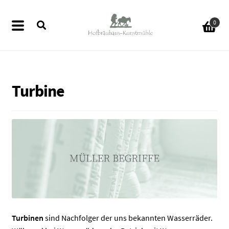
Zur
Zum
0
Navigation
Inhalt
springen
springen
Turbine
ermenü
en
ermenü
en
ermenü
en
ermenü
Turbinen
sind Nachfolger der uns bekannten Wasserräder.
en