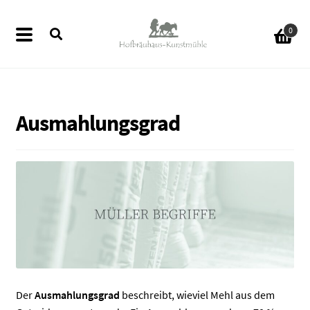
Zur
Zum
0
Navigation
Inhalt
springen
springen
Ausmahlungsgrad
ermenü
en
ermenü
en
ermenü
en
ermenü
Der
Ausmahlungsgrad
beschreibt, wieviel Mehl aus dem
en