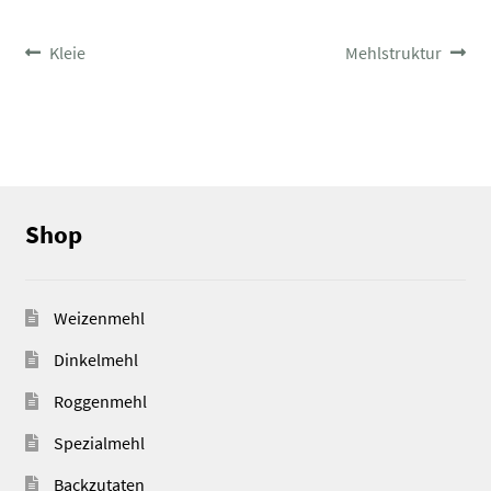
BEITRAGSNAVIGATION
Vorheriger
Nächster
Kleie
Mehlstruktur
Beitrag:
Beitrag:
Shop
Weizenmehl
Dinkelmehl
Roggenmehl
Spezialmehl
Backzutaten