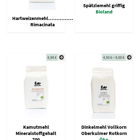
Spätzlemehl griffig
Bioland
Hartweizenmehl……………
Rimacinata
6,90
€
4,50
€
–
9,00
€
Kamutmehl
Dinkelmehl Vollkorn
Mineralstoffgehalt
Oberkulmer Rotkorn
700
Öko