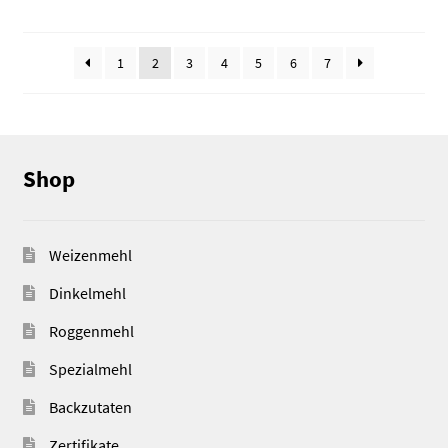
1
2
3
4
5
6
7
Shop
Weizenmehl
Dinkelmehl
Roggenmehl
Spezialmehl
Backzutaten
Zertifikate