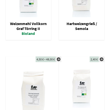
Weizenmehl Vollkorn
Hartweizengrieß /
Graf Törring II
Semola
Bioland
4,50
€
–
48,00
€
2,40
€