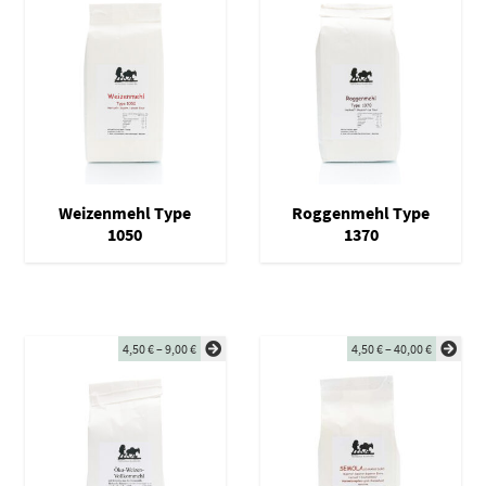
Weizenmehl Type
Roggenmehl Type
1050
1370
4,50
€
–
9,00
€
4,50
€
–
40,00
€