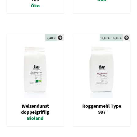
Öko
2,40
€
3,40
€
–
6,40
€
Weizendunst
Roggenmehl Type
doppelgriffig
997
Bioland