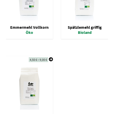
Emmermehl Vollkorn
Spätzlemehl griffig
Öko
Bioland
4,50
€
–
9,00
€