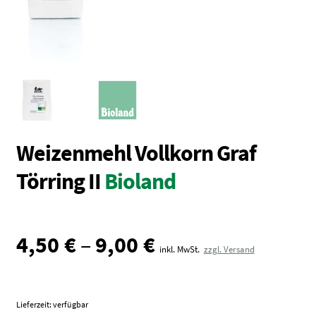
Vollkornmehl
Brotmischungen
Dunste / Grieße
Schrote / Grützen
Kleie / Keime
Getreide
Weizenmehl Vollkorn Graf
Backzutaten
Törring II
Bioland
Gewürze
Nüsse / Samen / Kerne
4,50
€
–
9,00
€
inkl. MwSt.
zzgl. Versand
Lieferzeit: verfügbar