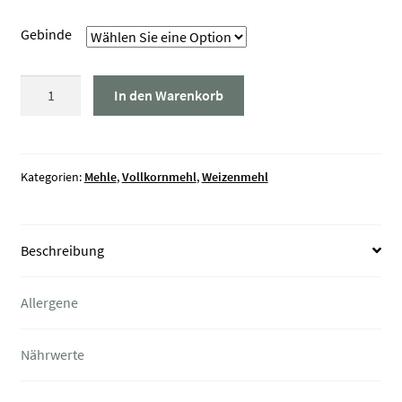
Gebinde
Weizenmehl
In den Warenkorb
Vollkorn
Graf
Törring
II
Kategorien:
Mehle
,
Vollkornmehl
,
Weizenmehl
Menge
Beschreibung
Allergene
Nährwerte