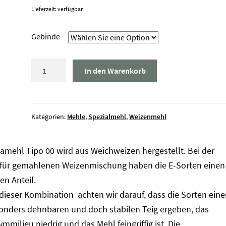
Lieferzeit: verfügbar
Gebinde
Pizzamehl
In den Warenkorb
Tipo
00
Menge
Kategorien:
Mehle
,
Spezialmehl
,
Weizenmehl
zamehl Tipo 00 wird aus Weichweizen hergestellt. Bei der
rfür gemahlenen Weizenmischung haben die E-Sorten einen
en Anteil.
 dieser Kombination achten wir darauf, dass die Sorten eine
onders dehnbaren und doch stabilen Teig ergeben, das
mmilieu niedrig und das Mehl feingriffig ist. Die