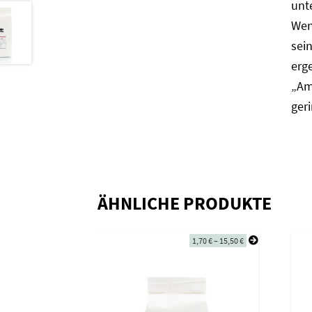
unte
Wen
sei
erge
„Am
ger
ÄHNLICHE PRODUKTE
1,70
€
–
15,50
€