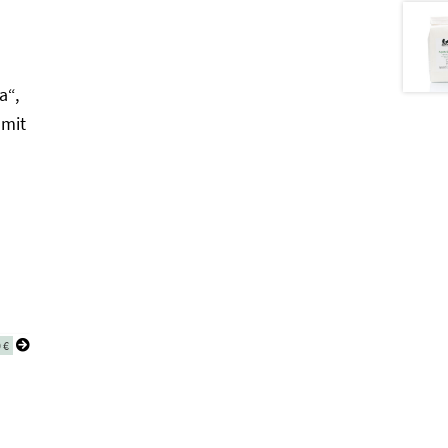
a“,
 mit
0
€