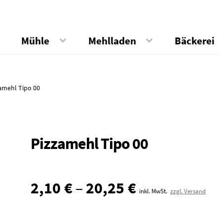
Mühle
Mehlladen
Bäckerei
amehl Tipo 00
Pizzamehl Tipo 00
2,10
€
–
20,25
€
inkl. MwSt.
zzgl. Versand