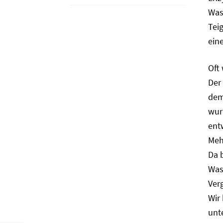
Was
Tei
ein
Oft
Der 
dem
wur
ent
Meh
Da 
Was
Verg
Wir
unt