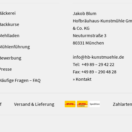
Bäckerei
Jakob Blum
Hofbräuhaus-Kunstmühle G
Backkurse
& Co. KG
Mehlladen
Neuturmstraße 3
80331 München
Mühlenführung
info@hb-kunstmuehle.de
Bewerbung
Tel: +49 89 – 29 42 22
Presse
Fax: +49 89 – 290 48 28
»
Kontakt
Häufige Fragen – FAQ
f
Versand & Lieferung
Zahlarte