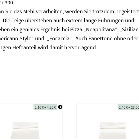
r 300.
n Sie das Mehl verarbeiten, werden Sie trotzdem begeistert
n. Die Teige überstehen auch extrem lange Führungen und
ben ein geniales Ergebnis bei Pizza „Neapolitana“, „Sizilian
ericano Style“ und „Focaccia“. Auch Panettone ohne oder
ingen Hefeanteil wird damit hervorragend.
2,10
€
–
4,20
€
2,40
€
–
28,0