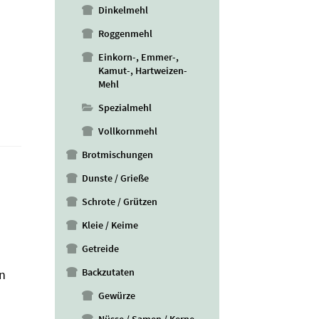
Dinkelmehl
Roggenmehl
Einkorn-, Emmer-,
Kamut-, Hartweizen-
Mehl
Spezialmehl
Vollkornmehl
Brotmischungen
Dunste / Grieße
Schrote / Grützen
Kleie / Keime
Getreide
Backzutaten
n
Gewürze
Nüsse / Samen / Kerne