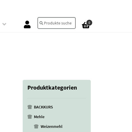
Suche
Suchen
0
nach:
Produktkategorien
BACKKURS
Mehle
Weizenmehl