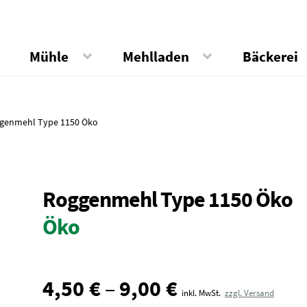
Mühle
Mehlladen
Bäckerei
genmehl Type 1150 Öko
Roggenmehl Type 1150 Öko
Öko
4,50
€
–
9,00
€
inkl. MwSt.
zzgl. Versand