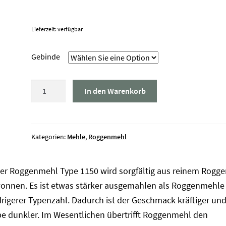
Lieferzeit: verfügbar
Gebinde
Roggenmehl
In den Warenkorb
Type
1150
Öko
Menge
Kategorien:
Mehle
,
Roggenmehl
er Roggenmehl Type 1150 wird sorgfältig aus reinem Rogge
onnen. Es ist etwas stärker ausgemahlen als Roggenmehle
drigerer Typenzahl. Dadurch ist der Geschmack kräftiger und
be dunkler. Im Wesentlichen übertrifft Roggenmehl den