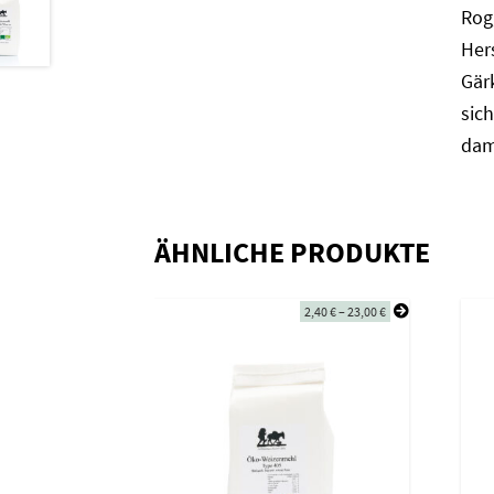
Rog
Her
Gär
sich
dam
ÄHNLICHE PRODUKTE
2,40
€
–
23,00
€