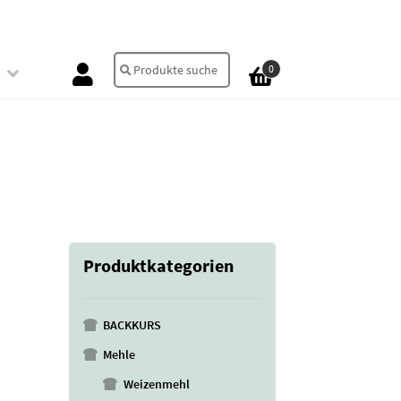
Suche
Suchen
0
nach:
Produktkategorien
BACKKURS
Mehle
Weizenmehl