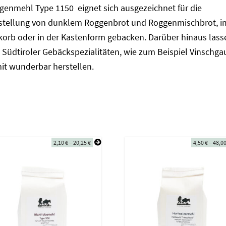
genmehl Type 1150 eignet sich ausgezeichnet für die
stellung von dunklem Roggenbrot und Roggenmischbrot, i
korb oder in der Kastenform gebacken. Darüber hinaus lass
 Südtiroler Gebäckspezialitäten, wie zum Beispiel Vinschgau
it wunderbar herstellen.
2,10
€
–
20,25
€
4,50
€
–
48,0