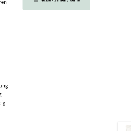
ren
tung
g
eig