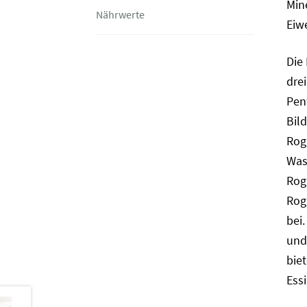
Min
Nährwerte
Eiwe
Die
dre
Pen
Bil
Rog
Was
Rog
Rog
bei
und
bie
Ess