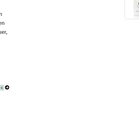
m
en
er,
0
€