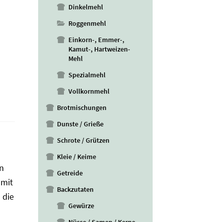
Dinkelmehl
Roggenmehl
Einkorn-, Emmer-,
Kamut-, Hartweizen-
Mehl
Spezialmehl
Vollkornmehl
Brotmischungen
Dunste / Grieße
Schrote / Grützen
Kleie / Keime
n
Getreide
 mit
Backzutaten
 die
Gewürze
Nüsse / Samen / Kerne