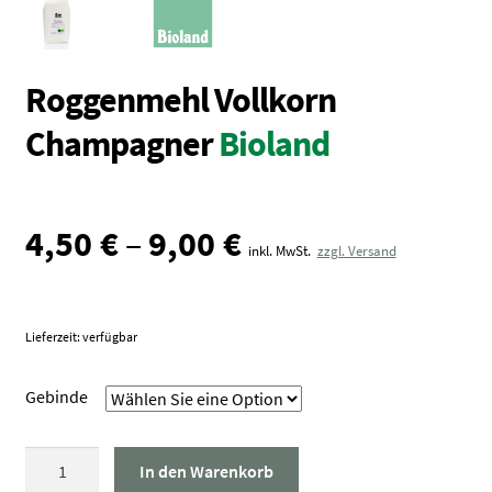
Roggenmehl Vollkorn
Champagner
Bioland
4,50
€
–
9,00
€
inkl. MwSt.
zzgl. Versand
Lieferzeit: verfügbar
Gebinde
Roggenmehl
In den Warenkorb
Vollkorn