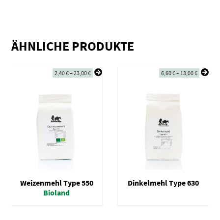
ÄHNLICHE PRODUKTE
2,40
€
–
23,00
€
6,60
€
–
13,00
€
Weizenmehl Type 550
Dinkelmehl Type 630
Bioland