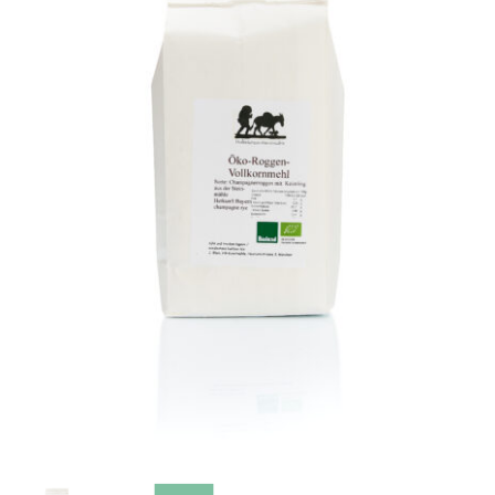
Vollkornmehl
Brotmischungen
Dunste / Grieße
Schrote / Grützen
Kleie / Keime
Getreide
Backzutaten
Gewürze
Nüsse / Samen / Kerne