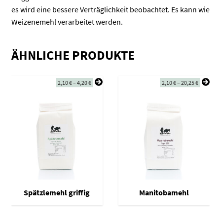
es wird eine bessere Verträglichkeit beobachtet. Es kann wie
Weizenemehl verarbeitet werden.
ÄHNLICHE PRODUKTE
2,10
€
–
4,20
€
2,10
€
–
20,25
€
Spätzlemehl griffig
Manitobamehl