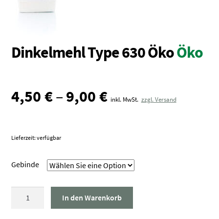
Vollkornmehl
Brotmischungen
Dunste / Grieße
Dinkelmehl Type 630 Öko
Öko
Schrote / Grützen
Kleie / Keime
4,50
€
–
9,00
€
Getreide
inkl. MwSt.
zzgl. Versand
Backzutaten
Gewürze
Lieferzeit: verfügbar
Nüsse / Samen / Kerne
Gebinde
Dinkelmehl
In den Warenkorb
Type
630