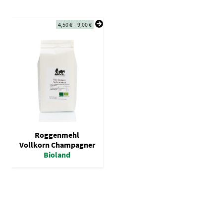
4,50
€
–
9,00
€
Roggenmehl
Vollkorn Champagner
Bioland