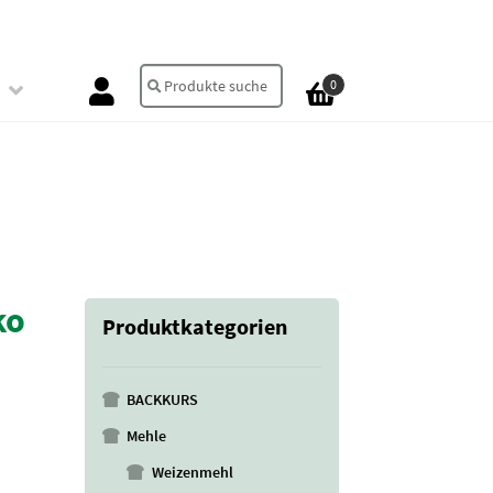
Suche
Suchen
0
nach:
ko
Produktkategorien
BACKKURS
Mehle
Weizenmehl