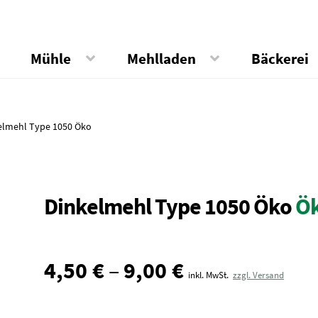
Mühle
Mehlladen
Bäckerei
elmehl Type 1050 Öko
Dinkelmehl Type 1050 Öko
Ö
4,50
€
–
9,00
€
inkl. MwSt.
zzgl. Versand