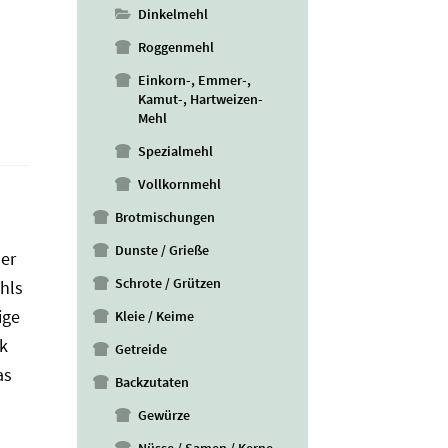
Dinkelmehl
Roggenmehl
Einkorn-, Emmer-,
Kamut-, Hartweizen-
Mehl
Spezialmehl
Vollkornmehl
Brotmischungen
Dunste / Grieße
er
Schrote / Grützen
hls
ige
Kleie / Keime
k
Getreide
as
Backzutaten
Gewürze
Nüsse / Samen / Kerne