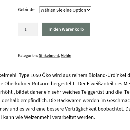
Gebinde
Dinkelmehl
In den Warenkorb
Type
1050
Öko
Menge
Kategorien:
Dinkelmehl
,
Mehle
kelmehl Type 1050 Öko wird aus reinem Bioland-Urdinkel d
te Oberkulmer Rotkorn hergestellt. Der Eiweißanteil des Me
erhöht , bildet daher ein sehr weiches Teiggerüst und die Te
d deshalb empfindlich. Die Backwaren werden im Geschmac
nsiv und es wird eine bessere Verträglichkeit beobachtet. D
l kann wie Weizenmehl verarbeitet werden.