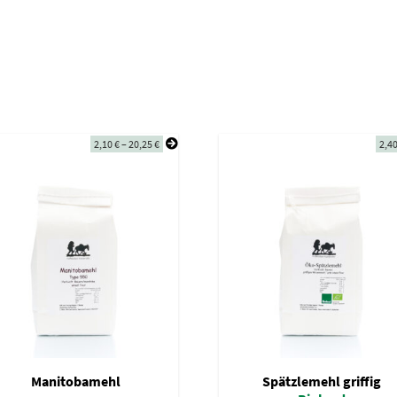
2,10
€
–
20,25
€
2,4
Manitobamehl
Spätzlemehl griffig