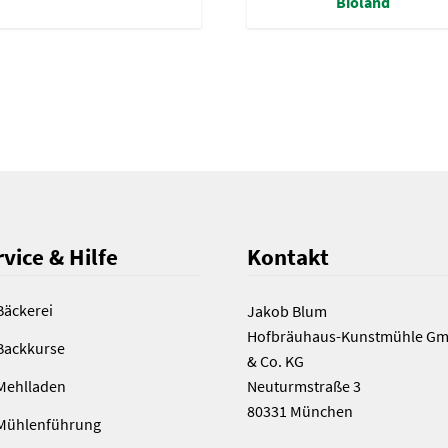
Bioland
vice & Hilfe
Kontakt
Bäckerei
Jakob Blum
Hofbräuhaus-Kunstmühle G
Backkurse
& Co. KG
Mehlladen
Neuturmstraße 3
80331 München
Mühlenführung