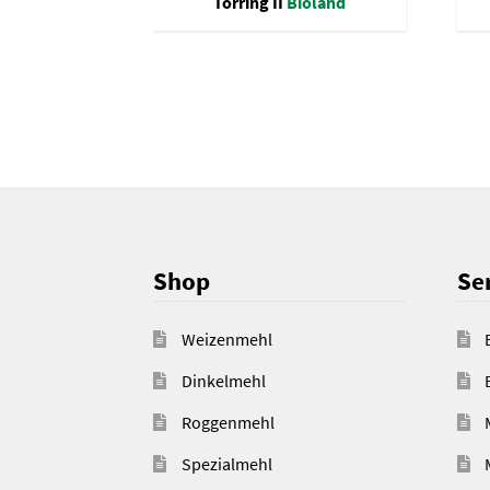
Törring II
Bioland
Shop
Ser
Weizenmehl
Dinkelmehl
Roggenmehl
Spezialmehl