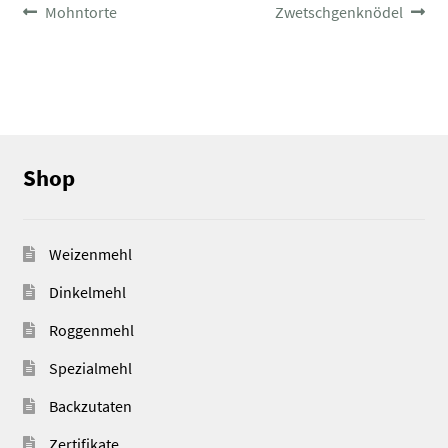
BEITRAGSNAVIGATION
Vorheriger
Nächster
Mohntorte
Zwetschgenknödel
Beitrag:
Beitrag:
Shop
Weizenmehl
Dinkelmehl
Roggenmehl
Spezialmehl
Backzutaten
Zertifikate