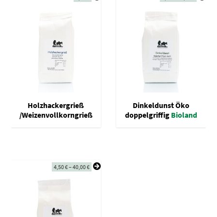
Holzhackergrieß
Dinkeldunst Öko
/Weizenvollkorngrieß
doppelgriffig
Bioland
4,50
€
–
40,00
€