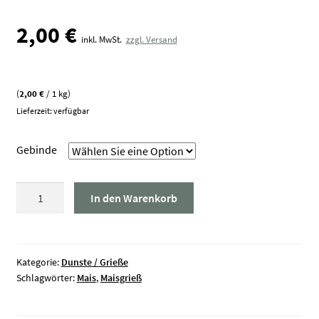
2,00
€
inkl. MwSt.
zzgl. Versand
(
2,00
€
/ 1 kg)
Lieferzeit: verfügbar
Gebinde
Maisgrieß
In den Warenkorb
grob
Menge
Kategorie:
Dunste / Grieße
Schlagwörter:
Mais
,
Maisgrieß