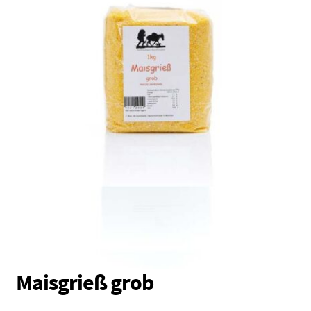
Vollkornmehl
Brotmischungen
Dunste / Grieße
Schrote / Grützen
Kleie / Keime
Getreide
Backzutaten
Gewürze
Nüsse / Samen / Kerne
Maisgrieß grob