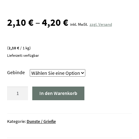
2,10
€
–
4,20
€
inkl. MwSt.
zzgl. Versand
(
2,10
€
/ 1 kg)
Lieferzeit: verfügbar
Gebinde
Weizendunst
In den Warenkorb
doppelgriffig
Menge
Kategorie:
Dunste / Grieße