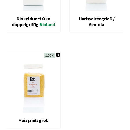
Dinkeldunst Öko
Hartweizengrieß /
doppelgriffig
Bioland
Semola
2,00
€
Maisgrieß grob