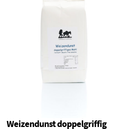
Vollkornmehl
Brotmischungen
Dunste / Grieße
Schrote / Grützen
Kleie / Keime
Getreide
Backzutaten
Gewürze
Nüsse / Samen / Kerne
Weizendunst doppelgriffig