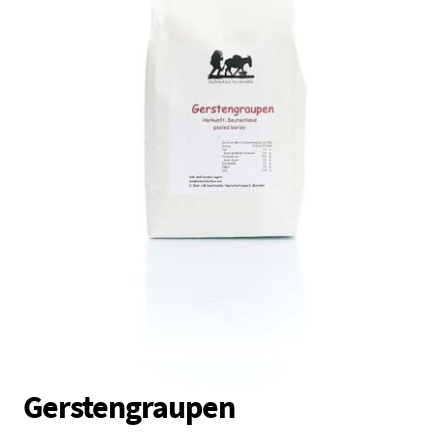
Vollkornmehl
Brotmischungen
Dunste / Grieße
Schrote / Grützen
Kleie / Keime
Getreide
Backzutaten
Gewürze
Nüsse / Samen / Kerne
Gerstengraupen