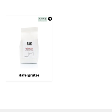
3,20
€
Hafergrütze