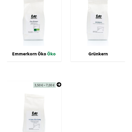
Emmerkorn Öko
Öko
Grünkern
3,50
€
–
7,00
€