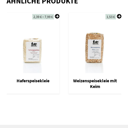
ÄHNLICHE PRODUKTE
2,39
€
–
7,99
€
1,53
€
Haferspeisekleie
Weizenspeisekleie mit
Keim