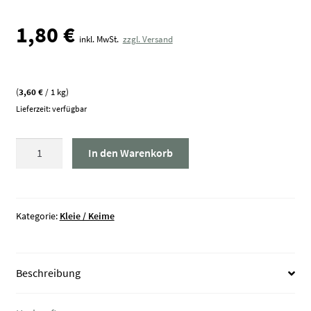
1,80
€
inkl. MwSt.
zzgl. Versand
(
3,60
€
/ 1 kg)
Lieferzeit: verfügbar
Weizenkeime
In den Warenkorb
250g
Menge
Kategorie:
Kleie / Keime
Beschreibung