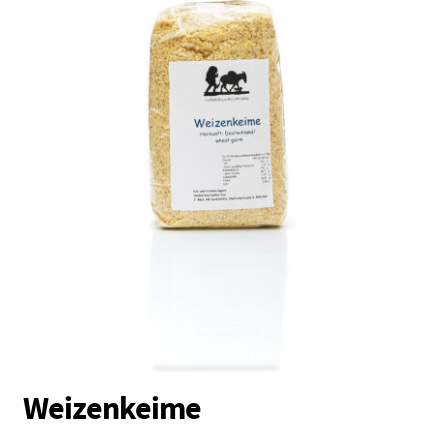
Vollkornmehl
Brotmischungen
Dunste / Grieße
Schrote / Grützen
Kleie / Keime
Getreide
Backzutaten
Gewürze
Nüsse / Samen / Kerne
Weizenkeime