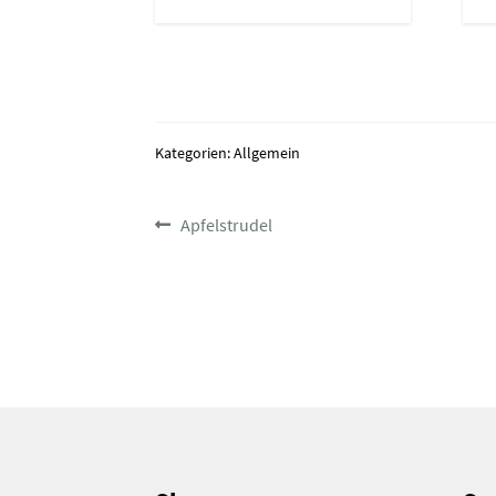
Kategorien: Allgemein
BEITRAGSNAVIGATIO
Vorheriger
Apfelstrudel
Beitrag: