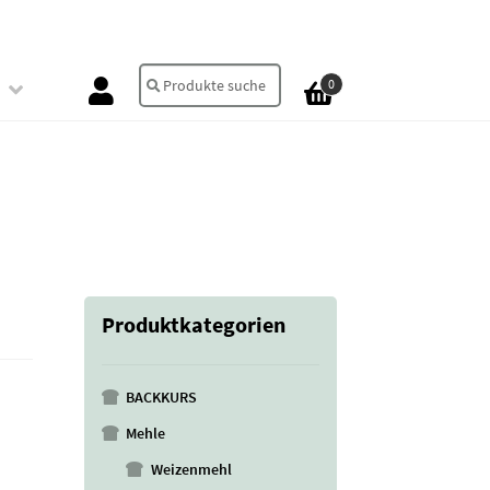
Suche
Suchen
0
nach:
Produktkategorien
BACKKURS
Mehle
Weizenmehl