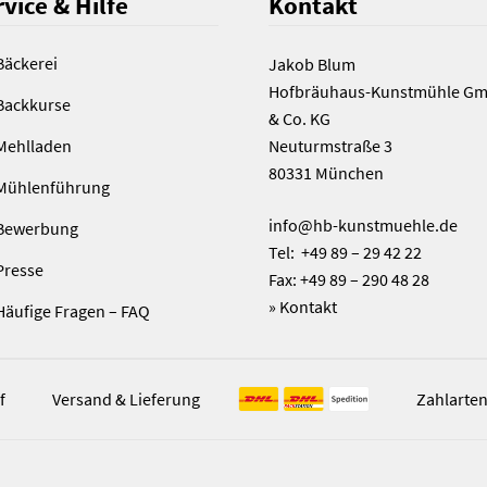
vice & Hilfe
Kontakt
Bäckerei
Jakob Blum
Hofbräuhaus-Kunstmühle G
Backkurse
& Co. KG
Mehlladen
Neuturmstraße 3
80331 München
Mühlenführung
info@hb-kunstmuehle.de
Bewerbung
Tel: +49 89 – 29 42 22
Presse
Fax: +49 89 – 290 48 28
»
Kontakt
Häufige Fragen – FAQ
f
Versand & Lieferung
Zahlarte