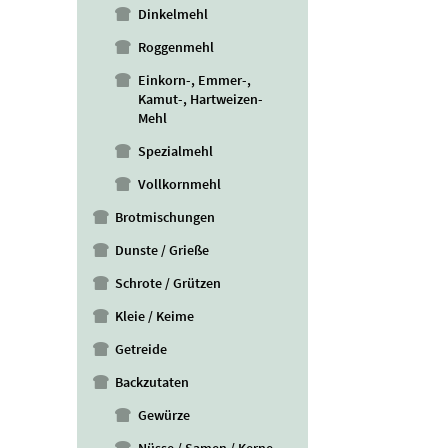
Dinkelmehl
Roggenmehl
Einkorn-, Emmer-,
Kamut-, Hartweizen-
Mehl
Spezialmehl
Vollkornmehl
Brotmischungen
Dunste / Grieße
Schrote / Grützen
Kleie / Keime
Getreide
Backzutaten
Gewürze
Nüsse / Samen / Kerne