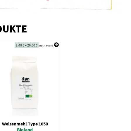
DUKTE
2,40
€
–
26,00
€
zzgl. Versand
Weizenmehl Type 1050
Bioland