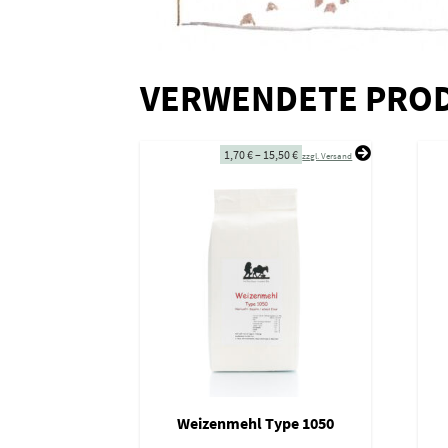
VERWENDETE PRO
1,70
€
–
15,50
€
zzgl. Versand
Weizenmehl Type 1050