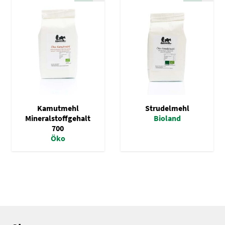
Spezialmehl
Vollkornmehl
Brotmischungen
Dunste / Grieße
Schrote / Grützen
Kleie / Keime
Kamutmehl
Strudelmehl
Getreide
Mineralstoffgehalt
Bioland
700
Backzutaten
Öko
Gewürze
Nüsse / Samen / Kerne