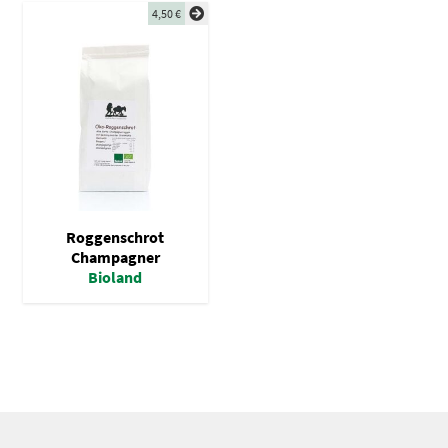
Einkorn-, Emmer-, Kamut-, Hartweizen- Mehl
4,50
€
Spezialmehl
Vollkornmehl
Brotmischungen
Dunste / Grieße
Schrote / Grützen
Kleie / Keime
Roggenschrot
Getreide
Champagner
Bioland
Backzutaten
Gewürze
Nüsse / Samen / Kerne