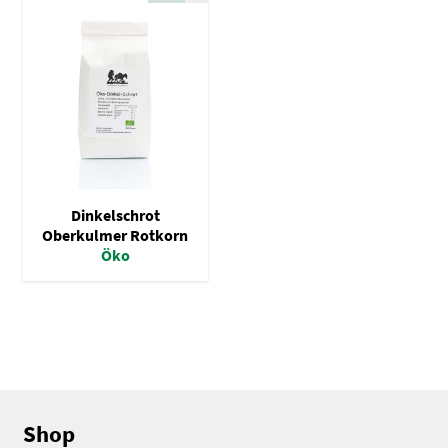
Spezialmehl
Vollkornmehl
Brotmischungen
Dunste / Grieße
Schrote / Grützen
Kleie / Keime
Dinkelschrot
Getreide
Oberkulmer Rotkorn
Öko
Backzutaten
Gewürze
Nüsse / Samen / Kerne
Shop