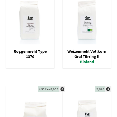
ermenü
en
Roggenmehl Type
Weizenmehl Vollkorn
1370
Graf Törring II
Bioland
4,50
€
–
48,00
€
2,40
€