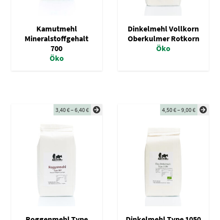
Kamutmehl
Dinkelmehl Vollkorn
Mineralstoffgehalt
Oberkulmer Rotkorn
700
Öko
Öko
3,40
€
–
6,40
€
4,50
€
–
9,00
€
Roggenmehl Type
Dinkelmehl Type 1050