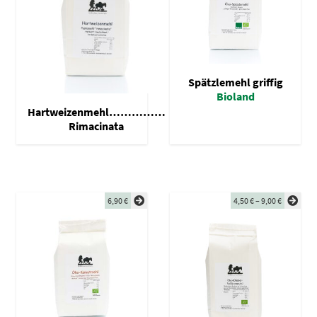
Spätzlemehl griffig
Bioland
Hartweizenmehl……………
Rimacinata
6,90
€
4,50
€
–
9,00
€