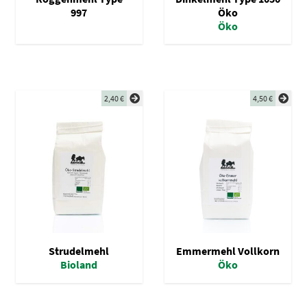
997
Öko
Öko
2,40
€
4,50
€
Strudelmehl
Emmermehl Vollkorn
Bioland
Öko